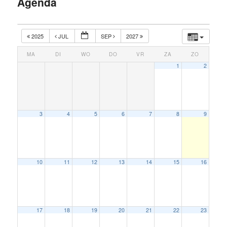
Agenda
inhoud
2025
JUL
SEP
2027
MA
DI
WO
DO
VR
ZA
ZO
1
2
3
4
5
6
7
8
9
10
11
12
13
14
15
16
17
18
19
20
21
22
23