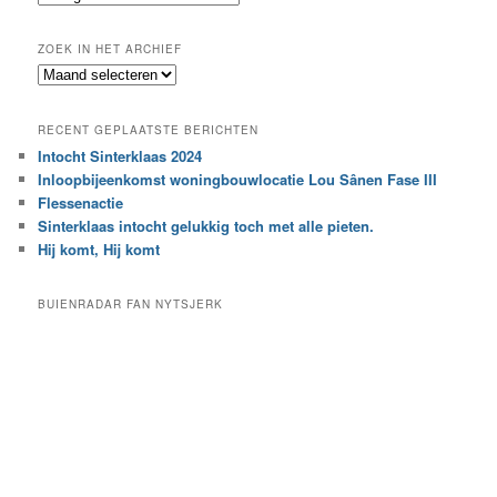
n
o
e
ZOEK IN HET ARCHIEF
k
Z
n
o
a
e
a
RECENT GEPLAATSTE BERICHTEN
k
r
Intocht Sinterklaas 2024
i
e
Inloopbijeenkomst woningbouwlocatie Lou Sânen Fase III
n
e
h
Flessenactie
n
e
Sinterklaas intocht gelukkig toch met alle pieten.
b
t
e
Hij komt, Hij komt
a
p
r
a
BUIENRADAR FAN NYTSJERK
c
a
h
l
i
d
e
e
f
c
a
t
e
g