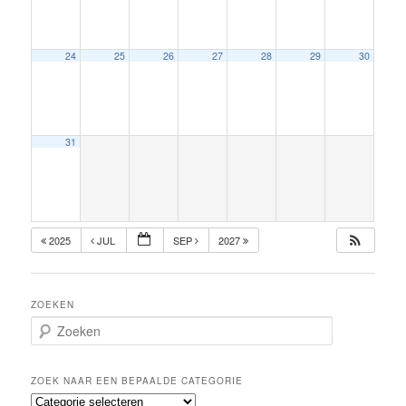
24
25
26
27
28
29
30
31
2025
JUL
SEP
2027
ZOEKEN
Z
o
e
k
ZOEK NAAR EEN BEPAALDE CATEGORIE
e
Z