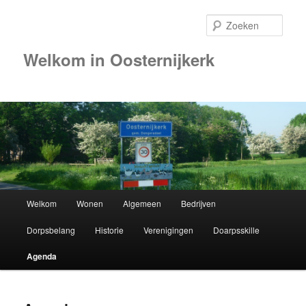
Zoek
Welkom in Oosternijkerk
Hoofdmenu
Welkom
Wonen
Algemeen
Bedrijven
Spring
Dorpsbelang
Historie
Verenigingen
Doarpsskille
naar
Agenda
de
primaire