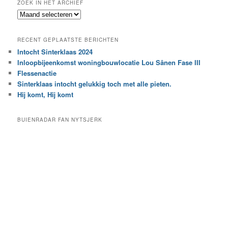
ZOEK IN HET ARCHIEF
k
Z
n
o
a
e
a
RECENT GEPLAATSTE BERICHTEN
k
r
Intocht Sinterklaas 2024
i
e
Inloopbijeenkomst woningbouwlocatie Lou Sânen Fase III
n
e
h
Flessenactie
n
e
Sinterklaas intocht gelukkig toch met alle pieten.
b
t
e
Hij komt, Hij komt
a
p
r
a
BUIENRADAR FAN NYTSJERK
c
a
h
l
i
d
e
e
f
c
a
t
e
g
o
r