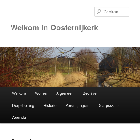
Zoek
Welkom in Oosternijkerk
00:00
01:00
02:00
Hoofdmenu
Welkom
Wonen
Algemeen
Bedrijven
Spring
03:00
Dorpsbelang
Historie
Verenigingen
Doarpsskille
naar
04:00
Agenda
de
05:00
primaire