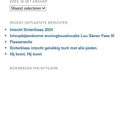
ZOEK IN HET ARCHIEF
k
Z
n
o
a
e
a
RECENT GEPLAATSTE BERICHTEN
k
r
Intocht Sinterklaas 2024
i
e
Inloopbijeenkomst woningbouwlocatie Lou Sânen Fase III
n
e
h
Flessenactie
n
e
Sinterklaas intocht gelukkig toch met alle pieten.
b
t
e
Hij komt, Hij komt
a
p
r
a
BUIENRADAR FAN NYTSJERK
c
a
h
l
i
d
e
e
f
c
a
t
e
g
o
r