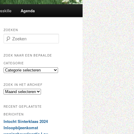
sskille
Agenda
ZOEKEN
Z
o
e
k
ZOEK NAAR EEN BEPAALDE
e
CATEGORIE
n
Z
o
e
ZOEK IN HET ARCHIEF
k
Z
n
o
a
e
a
RECENT GEPLAATSTE
k
r
i
BERICHTEN
e
n
Intocht Sinterklaas 2024
e
h
n
Inloopbijeenkomst
e
b
woningbouwlocatie Lou