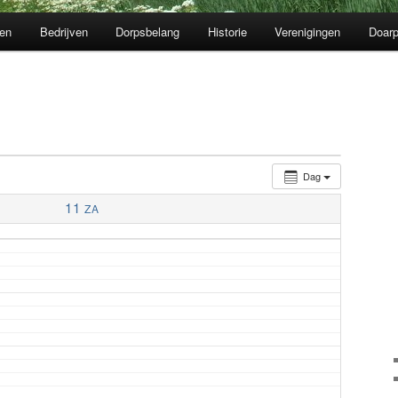
en
Bedrijven
Dorpsbelang
Historie
Verenigingen
Doarp
Dag
11
ZA