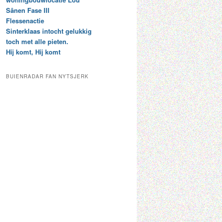
t
e
Sânen Fase III
a
p
Flessenactie
r
a
Sinterklaas intocht gelukkig
c
a
toch met alle pieten.
h
l
Hij komt, Hij komt
i
d
e
e
f
c
BUIENRADAR FAN NYTSJERK
a
t
e
g
o
r
i
e