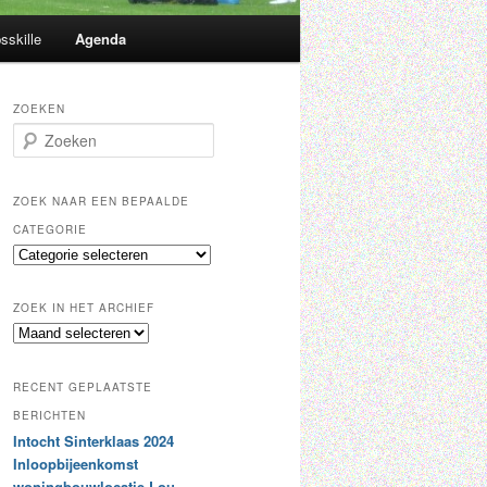
sskille
Agenda
ZOEKEN
Z
o
e
k
ZOEK NAAR EEN BEPAALDE
e
CATEGORIE
n
Z
o
e
ZOEK IN HET ARCHIEF
k
Z
n
o
a
e
a
RECENT GEPLAATSTE
k
r
i
BERICHTEN
e
n
Intocht Sinterklaas 2024
e
h
n
Inloopbijeenkomst
e
b
woningbouwlocatie Lou