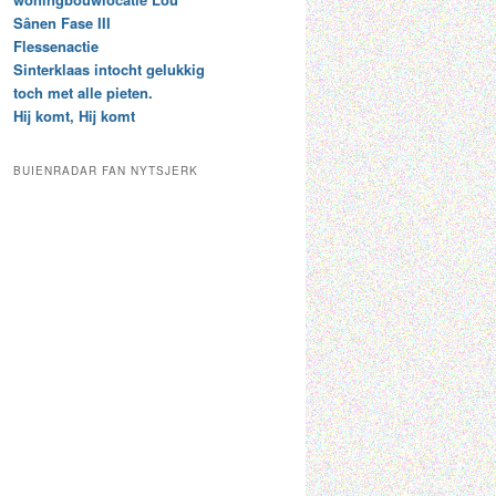
t
e
Sânen Fase III
a
p
Flessenactie
r
a
Sinterklaas intocht gelukkig
c
a
toch met alle pieten.
h
l
Hij komt, Hij komt
i
d
e
e
f
c
BUIENRADAR FAN NYTSJERK
a
t
e
g
o
r
i
e