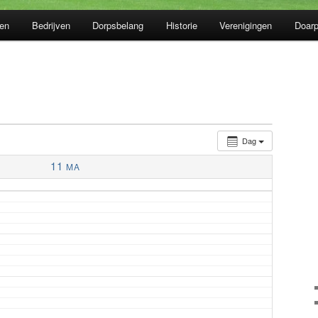
en
Bedrijven
Dorpsbelang
Historie
Verenigingen
Doarp
Dag
11
MA