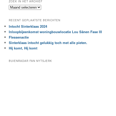
ZOEK IN HET ARCHIEF
k
Z
n
o
a
e
a
RECENT GEPLAATSTE BERICHTEN
k
r
Intocht Sinterklaas 2024
i
e
Inloopbijeenkomst woningbouwlocatie Lou Sânen Fase III
n
e
h
Flessenactie
n
e
Sinterklaas intocht gelukkig toch met alle pieten.
b
t
e
Hij komt, Hij komt
a
p
r
a
BUIENRADAR FAN NYTSJERK
c
a
h
l
i
d
e
e
f
c
a
t
e
g
o
r