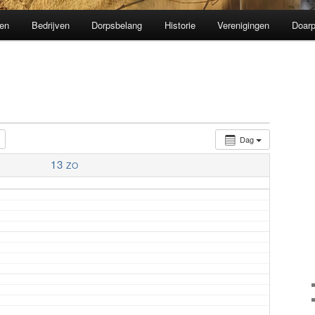
en
Bedrijven
Dorpsbelang
Historie
Verenigingen
Doarp
Dag
13
ZO