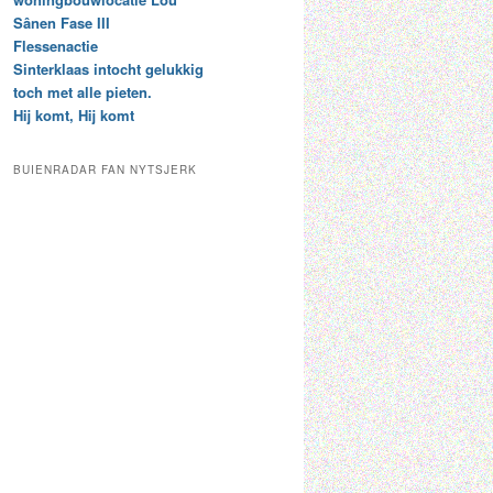
t
e
Sânen Fase III
a
p
Flessenactie
r
a
Sinterklaas intocht gelukkig
c
a
toch met alle pieten.
h
l
Hij komt, Hij komt
i
d
e
e
f
c
BUIENRADAR FAN NYTSJERK
a
t
e
g
o
r
i
e