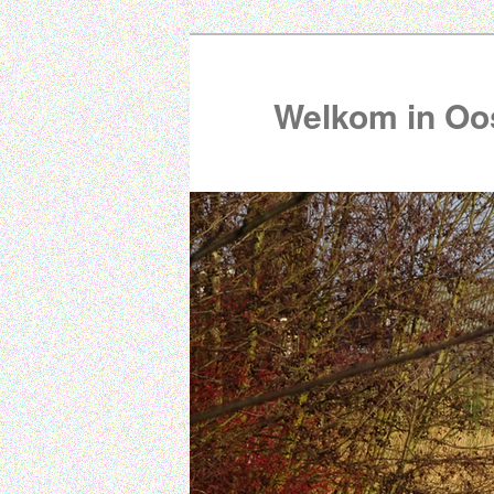
Welkom in Oos
00:00
01:00
02:00
03:00