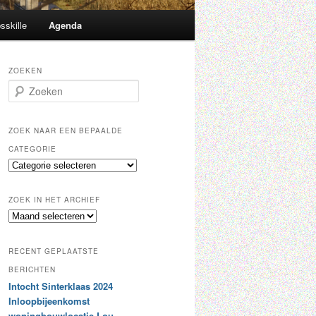
sskille
Agenda
ZOEKEN
Z
o
e
k
ZOEK NAAR EEN BEPAALDE
e
CATEGORIE
n
Z
o
e
ZOEK IN HET ARCHIEF
k
Z
n
o
a
e
a
RECENT GEPLAATSTE
k
r
i
BERICHTEN
e
n
Intocht Sinterklaas 2024
e
h
n
Inloopbijeenkomst
e
b
woningbouwlocatie Lou