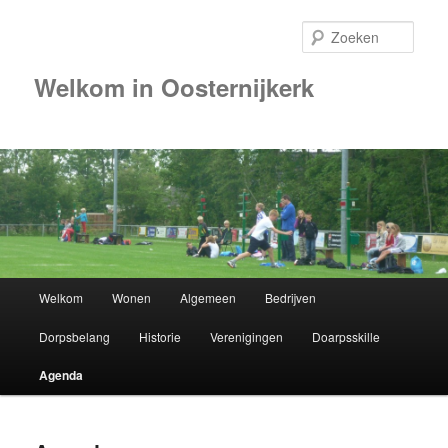
Zoek
Welkom in Oosternijkerk
00:00
01:00
02:00
Hoofdmenu
Welkom
Wonen
Algemeen
Bedrijven
Spring
03:00
Dorpsbelang
Historie
Verenigingen
Doarpsskille
naar
04:00
Agenda
de
05:00
primaire