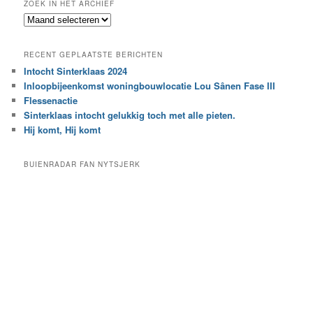
ZOEK IN HET ARCHIEF
k
Z
n
o
a
e
a
RECENT GEPLAATSTE BERICHTEN
k
r
Intocht Sinterklaas 2024
i
e
Inloopbijeenkomst woningbouwlocatie Lou Sânen Fase III
n
e
h
Flessenactie
n
e
Sinterklaas intocht gelukkig toch met alle pieten.
b
t
e
Hij komt, Hij komt
a
p
r
a
BUIENRADAR FAN NYTSJERK
c
a
h
l
i
d
e
e
f
c
a
t
e
g
o
r