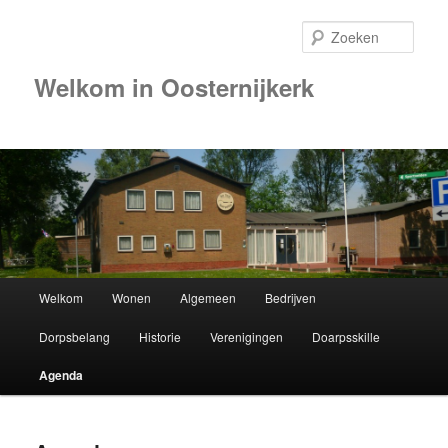
Zoek
Welkom in Oosternijkerk
00:00
01:00
02:00
Hoofdmenu
Welkom
Wonen
Algemeen
Bedrijven
Spring
03:00
Dorpsbelang
Historie
Verenigingen
Doarpsskille
naar
04:00
Agenda
de
05:00
primaire