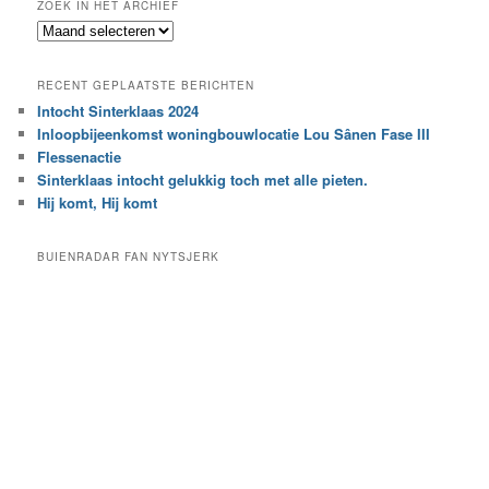
ZOEK IN HET ARCHIEF
k
Z
n
o
a
e
a
RECENT GEPLAATSTE BERICHTEN
k
r
Intocht Sinterklaas 2024
i
e
Inloopbijeenkomst woningbouwlocatie Lou Sânen Fase III
n
e
h
Flessenactie
n
e
Sinterklaas intocht gelukkig toch met alle pieten.
b
t
e
Hij komt, Hij komt
a
p
r
a
BUIENRADAR FAN NYTSJERK
c
a
h
l
i
d
e
e
f
c
a
t
e
g
o
r