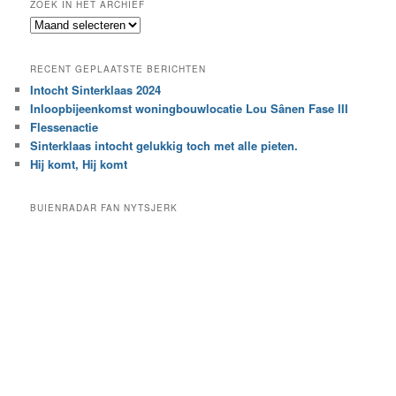
ZOEK IN HET ARCHIEF
k
Z
n
o
a
e
a
RECENT GEPLAATSTE BERICHTEN
k
r
Intocht Sinterklaas 2024
i
e
Inloopbijeenkomst woningbouwlocatie Lou Sânen Fase III
n
e
h
Flessenactie
n
e
Sinterklaas intocht gelukkig toch met alle pieten.
b
t
e
Hij komt, Hij komt
a
p
r
a
BUIENRADAR FAN NYTSJERK
c
a
h
l
i
d
e
e
f
c
a
t
e
g
o
r