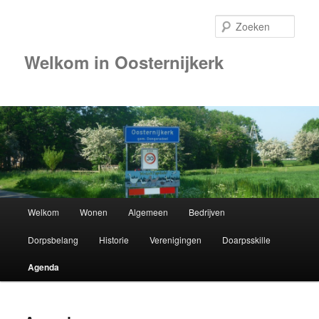
Zoek
Welkom in Oosternijkerk
00:00
01:00
02:00
Hoofdmenu
Welkom
Wonen
Algemeen
Bedrijven
Spring
03:00
Dorpsbelang
Historie
Verenigingen
Doarpsskille
naar
04:00
Agenda
de
05:00
primaire