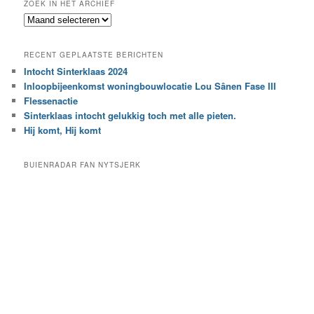
ZOEK IN HET ARCHIEF
k
Z
n
o
a
e
a
RECENT GEPLAATSTE BERICHTEN
k
r
Intocht Sinterklaas 2024
i
e
Inloopbijeenkomst woningbouwlocatie Lou Sânen Fase III
n
e
h
Flessenactie
n
e
Sinterklaas intocht gelukkig toch met alle pieten.
b
t
e
Hij komt, Hij komt
a
p
r
a
BUIENRADAR FAN NYTSJERK
c
a
h
l
i
d
e
e
f
c
a
t
e
g
o
r