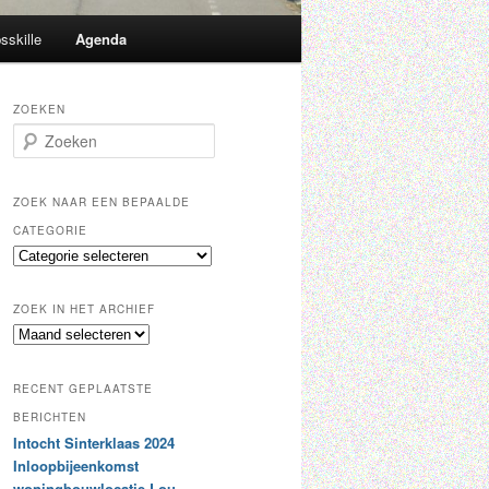
sskille
Agenda
ZOEKEN
Z
o
e
k
ZOEK NAAR EEN BEPAALDE
e
CATEGORIE
n
Z
o
e
ZOEK IN HET ARCHIEF
k
Z
n
o
a
e
a
RECENT GEPLAATSTE
k
r
i
BERICHTEN
e
n
Intocht Sinterklaas 2024
e
h
n
Inloopbijeenkomst
e
b
woningbouwlocatie Lou