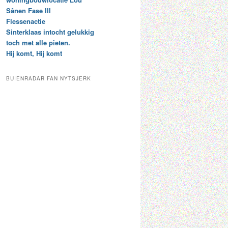
t
e
Sânen Fase III
a
p
Flessenactie
r
a
Sinterklaas intocht gelukkig
c
a
toch met alle pieten.
h
l
Hij komt, Hij komt
i
d
e
e
f
c
BUIENRADAR FAN NYTSJERK
a
t
e
g
o
r
i
e