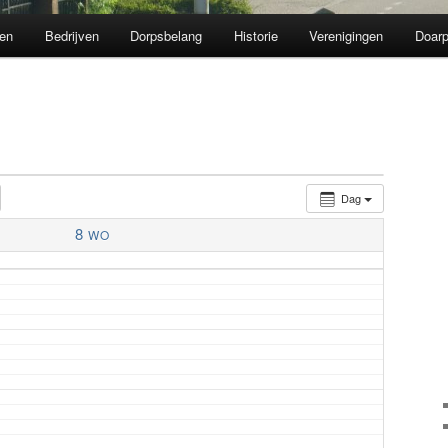
en
Bedrijven
Dorpsbelang
Historie
Verenigingen
Doarp
Dag
8
WO