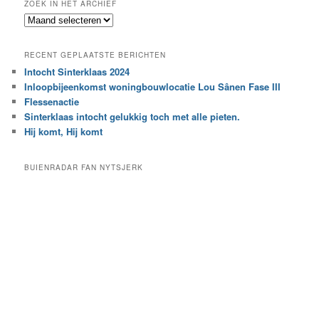
ZOEK IN HET ARCHIEF
k
Z
n
o
a
e
a
RECENT GEPLAATSTE BERICHTEN
k
r
Intocht Sinterklaas 2024
i
e
Inloopbijeenkomst woningbouwlocatie Lou Sânen Fase III
n
e
h
Flessenactie
n
e
Sinterklaas intocht gelukkig toch met alle pieten.
b
t
e
Hij komt, Hij komt
a
p
r
a
BUIENRADAR FAN NYTSJERK
c
a
h
l
i
d
e
e
f
c
a
t
e
g
o
r