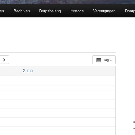
en
Bedrijven
Dorpsbelang
Historie
Verenigingen
Doarp
Dag
2
DO