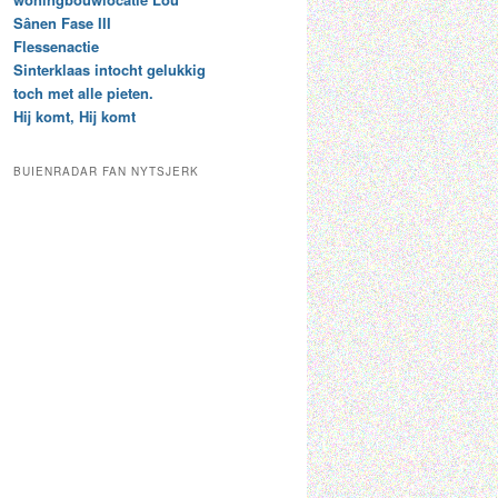
t
e
Sânen Fase III
a
p
Flessenactie
r
a
Sinterklaas intocht gelukkig
c
a
toch met alle pieten.
h
l
Hij komt, Hij komt
i
d
e
e
f
c
BUIENRADAR FAN NYTSJERK
a
t
e
g
o
r
i
e