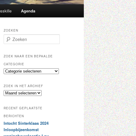
sskille
Agenda
ZOEKEN
Z
o
e
k
ZOEK NAAR EEN BEPAALDE
e
CATEGORIE
n
Z
o
e
ZOEK IN HET ARCHIEF
k
Z
n
o
a
e
a
RECENT GEPLAATSTE
k
r
i
BERICHTEN
e
n
Intocht Sinterklaas 2024
e
h
n
Inloopbijeenkomst
e
b
woningbouwlocatie Lou