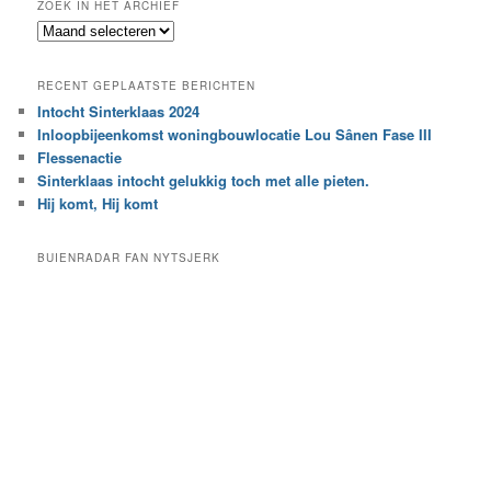
ZOEK IN HET ARCHIEF
k
Z
n
o
a
e
a
RECENT GEPLAATSTE BERICHTEN
k
r
Intocht Sinterklaas 2024
i
e
Inloopbijeenkomst woningbouwlocatie Lou Sânen Fase III
n
e
h
Flessenactie
n
e
Sinterklaas intocht gelukkig toch met alle pieten.
b
t
e
Hij komt, Hij komt
a
p
r
a
BUIENRADAR FAN NYTSJERK
c
a
h
l
i
d
e
e
f
c
a
t
e
g
o
r