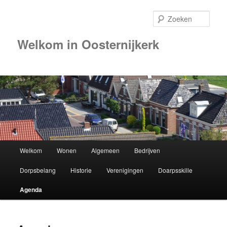
Zoek
Welkom in Oosternijkerk
00:00
01:00
02:00
Hoofdmenu
Welkom
Wonen
Algemeen
Bedrijven
Spring
03:00
Dorpsbelang
Historie
Verenigingen
Doarpsskille
naar
04:00
Agenda
de
05:00
primaire