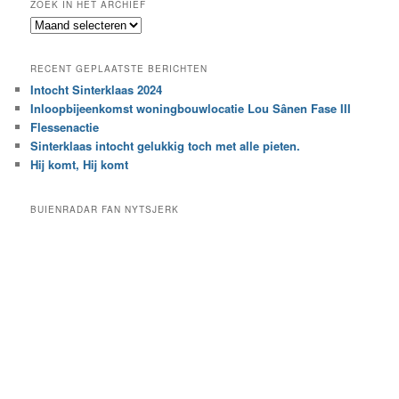
ZOEK IN HET ARCHIEF
k
Z
n
o
a
e
a
RECENT GEPLAATSTE BERICHTEN
k
r
Intocht Sinterklaas 2024
i
e
Inloopbijeenkomst woningbouwlocatie Lou Sânen Fase III
n
e
h
Flessenactie
n
e
Sinterklaas intocht gelukkig toch met alle pieten.
b
t
e
Hij komt, Hij komt
a
p
r
a
BUIENRADAR FAN NYTSJERK
c
a
h
l
i
d
e
e
f
c
a
t
e
g
o
r