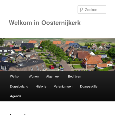
Zoek
Welkom in Oosternijkerk
00:00
01:00
02:00
Hoofdmenu
Welkom
Wonen
Algemeen
Bedrijven
Spring
03:00
Dorpsbelang
Historie
Verenigingen
Doarpsskille
naar
04:00
Agenda
de
05:00
primaire