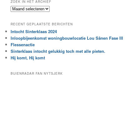
ZOEK IN HET ARCHIEF
k
Z
n
o
a
e
a
RECENT GEPLAATSTE BERICHTEN
k
r
Intocht Sinterklaas 2024
i
e
Inloopbijeenkomst woningbouwlocatie Lou Sânen Fase III
n
e
h
Flessenactie
n
e
Sinterklaas intocht gelukkig toch met alle pieten.
b
t
e
Hij komt, Hij komt
a
p
r
a
BUIENRADAR FAN NYTSJERK
c
a
h
l
i
d
e
e
f
c
a
t
e
g
o
r