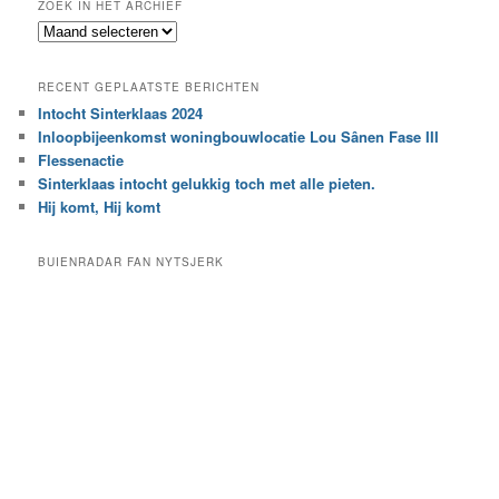
ZOEK IN HET ARCHIEF
k
Z
n
o
a
e
a
RECENT GEPLAATSTE BERICHTEN
k
r
Intocht Sinterklaas 2024
i
e
Inloopbijeenkomst woningbouwlocatie Lou Sânen Fase III
n
e
h
Flessenactie
n
e
Sinterklaas intocht gelukkig toch met alle pieten.
b
t
e
Hij komt, Hij komt
a
p
r
a
BUIENRADAR FAN NYTSJERK
c
a
h
l
i
d
e
e
f
c
a
t
e
g
o
r