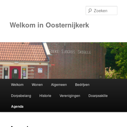
Zoek
Welkom in Oosternijkerk
00:00
01:00
02:00
Hoofdmenu
Welkom
Wonen
Algemeen
Bedrijven
Spring
03:00
Dorpsbelang
Historie
Verenigingen
Doarpsskille
naar
04:00
Agenda
de
05:00
primaire