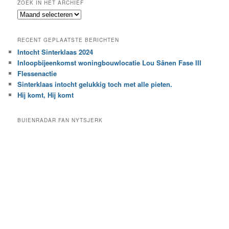
ZOEK IN HET ARCHIEF
k
Z
n
o
a
e
a
RECENT GEPLAATSTE BERICHTEN
k
r
Intocht Sinterklaas 2024
i
e
Inloopbijeenkomst woningbouwlocatie Lou Sânen Fase III
n
e
h
Flessenactie
n
e
Sinterklaas intocht gelukkig toch met alle pieten.
b
t
e
Hij komt, Hij komt
a
p
r
a
BUIENRADAR FAN NYTSJERK
c
a
h
l
i
d
e
e
f
c
a
t
e
g
o
r