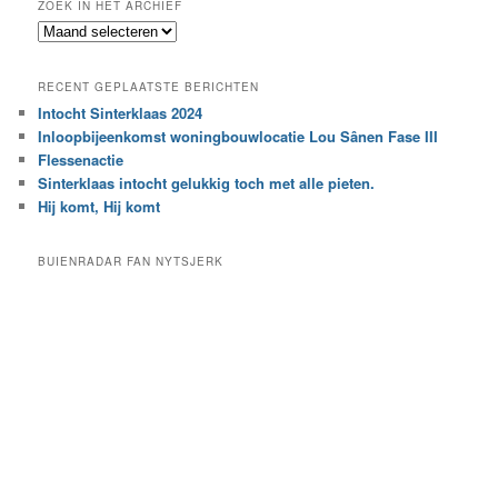
ZOEK IN HET ARCHIEF
k
Z
n
o
a
e
a
RECENT GEPLAATSTE BERICHTEN
k
r
Intocht Sinterklaas 2024
i
e
Inloopbijeenkomst woningbouwlocatie Lou Sânen Fase III
n
e
h
Flessenactie
n
e
Sinterklaas intocht gelukkig toch met alle pieten.
b
t
e
Hij komt, Hij komt
a
p
r
a
BUIENRADAR FAN NYTSJERK
c
a
h
l
i
d
e
e
f
c
a
t
e
g
o
r