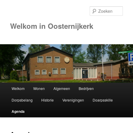
Zoek
Welkom in Oosternijkerk
00:00
01:00
02:00
Hoofdmenu
Welkom
Wonen
Algemeen
Bedrijven
Spring
03:00
Dorpsbelang
Historie
Verenigingen
Doarpsskille
naar
04:00
Agenda
de
05:00
primaire