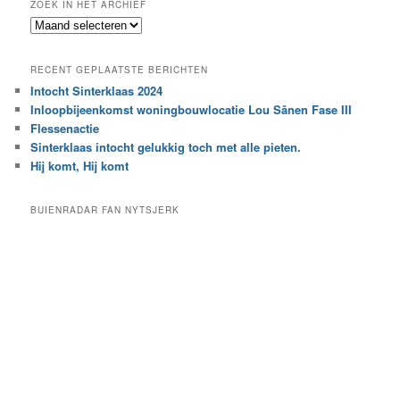
ZOEK IN HET ARCHIEF
k
Z
n
o
a
e
a
RECENT GEPLAATSTE BERICHTEN
k
r
Intocht Sinterklaas 2024
i
e
Inloopbijeenkomst woningbouwlocatie Lou Sânen Fase III
n
e
h
Flessenactie
n
e
Sinterklaas intocht gelukkig toch met alle pieten.
b
t
e
Hij komt, Hij komt
a
p
r
a
BUIENRADAR FAN NYTSJERK
c
a
h
l
i
d
e
e
f
c
a
t
e
g
o
r