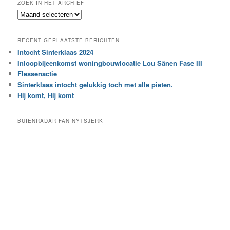
ZOEK IN HET ARCHIEF
k
Z
n
o
a
e
a
RECENT GEPLAATSTE BERICHTEN
k
r
Intocht Sinterklaas 2024
i
e
Inloopbijeenkomst woningbouwlocatie Lou Sânen Fase III
n
e
h
Flessenactie
n
e
Sinterklaas intocht gelukkig toch met alle pieten.
b
t
e
Hij komt, Hij komt
a
p
r
a
BUIENRADAR FAN NYTSJERK
c
a
h
l
i
d
e
e
f
c
a
t
e
g
o
r