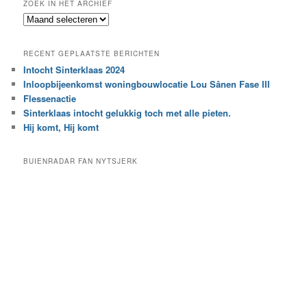
ZOEK IN HET ARCHIEF
k
Z
n
o
a
e
a
RECENT GEPLAATSTE BERICHTEN
k
r
Intocht Sinterklaas 2024
i
e
Inloopbijeenkomst woningbouwlocatie Lou Sânen Fase III
n
e
h
Flessenactie
n
e
Sinterklaas intocht gelukkig toch met alle pieten.
b
t
e
Hij komt, Hij komt
a
p
r
a
BUIENRADAR FAN NYTSJERK
c
a
h
l
i
d
e
e
f
c
a
t
e
g
o
r