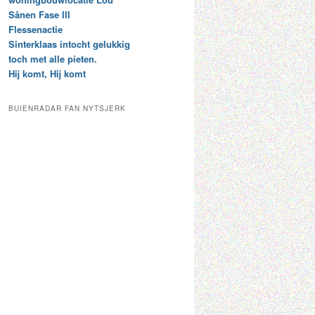
t
e
Sânen Fase III
a
p
Flessenactie
r
a
Sinterklaas intocht gelukkig
c
a
toch met alle pieten.
h
l
Hij komt, Hij komt
i
d
e
e
f
c
BUIENRADAR FAN NYTSJERK
a
t
e
g
o
r
i
e