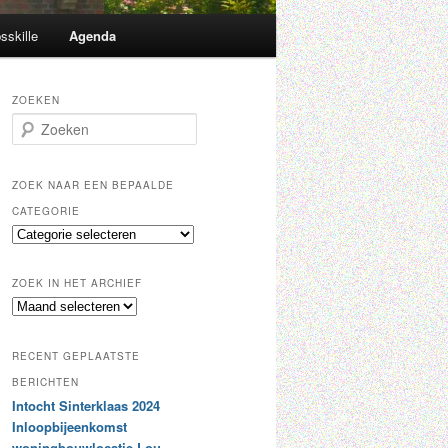
sskille
Agenda
ZOEKEN
Z
o
e
k
ZOEK NAAR EEN BEPAALDE
e
CATEGORIE
n
Z
o
e
ZOEK IN HET ARCHIEF
k
Z
n
o
a
e
a
RECENT GEPLAATSTE
k
r
i
BERICHTEN
e
n
Intocht Sinterklaas 2024
e
h
n
Inloopbijeenkomst
e
b
woningbouwlocatie Lou