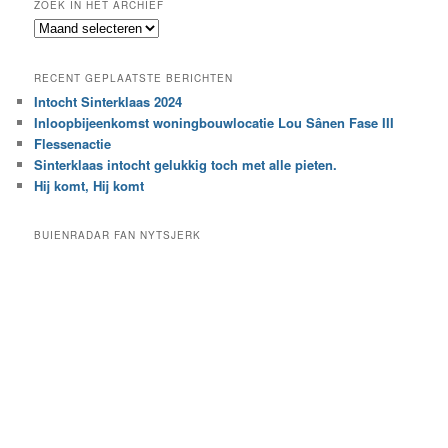
ZOEK IN HET ARCHIEF
k
Z
n
o
a
e
a
RECENT GEPLAATSTE BERICHTEN
k
r
Intocht Sinterklaas 2024
i
e
Inloopbijeenkomst woningbouwlocatie Lou Sânen Fase III
n
e
h
Flessenactie
n
e
Sinterklaas intocht gelukkig toch met alle pieten.
b
t
e
Hij komt, Hij komt
a
p
r
a
BUIENRADAR FAN NYTSJERK
c
a
h
l
i
d
e
e
f
c
a
t
e
g
o
r