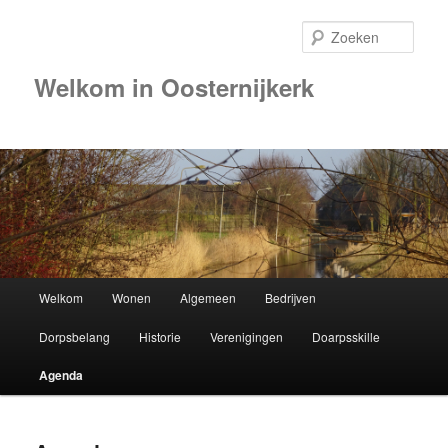
Zoek
Welkom in Oosternijkerk
00:00
01:00
02:00
Hoofdmenu
Welkom
Wonen
Algemeen
Bedrijven
Spring
03:00
Dorpsbelang
Historie
Verenigingen
Doarpsskille
naar
04:00
Agenda
de
05:00
primaire