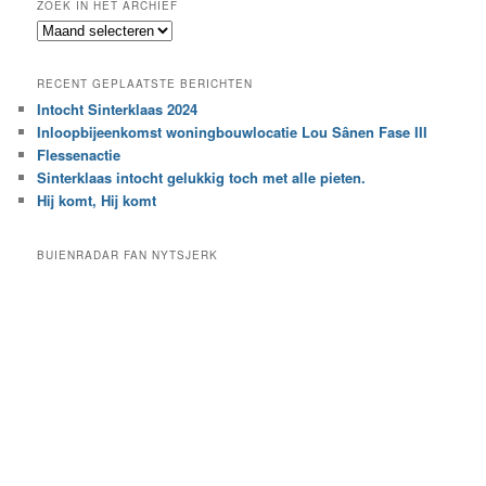
ZOEK IN HET ARCHIEF
k
Z
n
o
a
e
a
RECENT GEPLAATSTE BERICHTEN
k
r
Intocht Sinterklaas 2024
i
e
Inloopbijeenkomst woningbouwlocatie Lou Sânen Fase III
n
e
h
Flessenactie
n
e
Sinterklaas intocht gelukkig toch met alle pieten.
b
t
e
Hij komt, Hij komt
a
p
r
a
BUIENRADAR FAN NYTSJERK
c
a
h
l
i
d
e
e
f
c
a
t
e
g
o
r