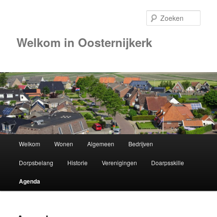
Zoek
Welkom in Oosternijkerk
00:00
01:00
02:00
Hoofdmenu
Welkom
Wonen
Algemeen
Bedrijven
Spring
03:00
Dorpsbelang
Historie
Verenigingen
Doarpsskille
naar
04:00
Agenda
de
05:00
primaire