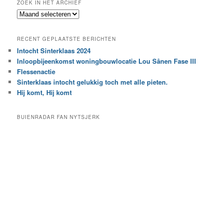
ZOEK IN HET ARCHIEF
k
Z
n
o
a
e
a
RECENT GEPLAATSTE BERICHTEN
k
r
Intocht Sinterklaas 2024
i
e
Inloopbijeenkomst woningbouwlocatie Lou Sânen Fase III
n
e
h
Flessenactie
n
e
Sinterklaas intocht gelukkig toch met alle pieten.
b
t
e
Hij komt, Hij komt
a
p
r
a
BUIENRADAR FAN NYTSJERK
c
a
h
l
i
d
e
e
f
c
a
t
e
g
o
r