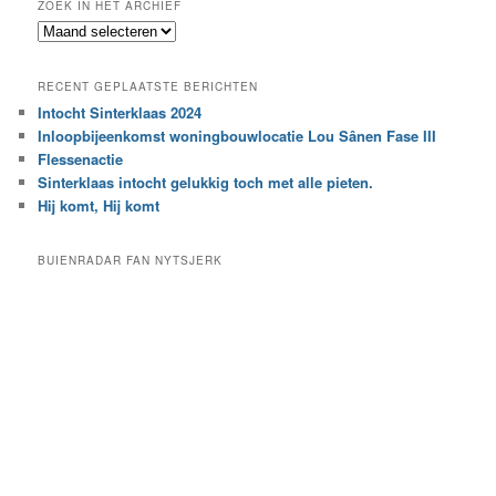
ZOEK IN HET ARCHIEF
k
Z
n
o
a
e
a
RECENT GEPLAATSTE BERICHTEN
k
r
Intocht Sinterklaas 2024
i
e
Inloopbijeenkomst woningbouwlocatie Lou Sânen Fase III
n
e
h
Flessenactie
n
e
Sinterklaas intocht gelukkig toch met alle pieten.
b
t
e
Hij komt, Hij komt
a
p
r
a
BUIENRADAR FAN NYTSJERK
c
a
h
l
i
d
e
e
f
c
a
t
e
g
o
r