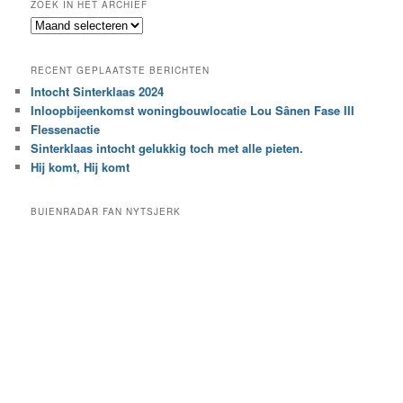
ZOEK IN HET ARCHIEF
k
Z
n
o
a
e
a
RECENT GEPLAATSTE BERICHTEN
k
r
Intocht Sinterklaas 2024
i
e
Inloopbijeenkomst woningbouwlocatie Lou Sânen Fase III
n
e
h
Flessenactie
n
e
Sinterklaas intocht gelukkig toch met alle pieten.
b
t
e
Hij komt, Hij komt
a
p
r
a
BUIENRADAR FAN NYTSJERK
c
a
h
l
i
d
e
e
f
c
a
t
e
g
o
r