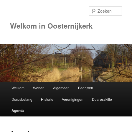
Zoek
Welkom in Oosternijkerk
00:00
01:00
02:00
Hoofdmenu
Welkom
Wonen
Algemeen
Bedrijven
Spring
03:00
Dorpsbelang
Historie
Verenigingen
Doarpsskille
naar
04:00
Agenda
de
05:00
primaire