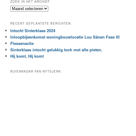
ZOEK IN HET ARCHIEF
k
Z
n
o
a
e
a
RECENT GEPLAATSTE BERICHTEN
k
r
Intocht Sinterklaas 2024
i
e
Inloopbijeenkomst woningbouwlocatie Lou Sânen Fase III
n
e
h
Flessenactie
n
e
Sinterklaas intocht gelukkig toch met alle pieten.
b
t
e
Hij komt, Hij komt
a
p
r
a
BUIENRADAR FAN NYTSJERK
c
a
h
l
i
d
e
e
f
c
a
t
e
g
o
r