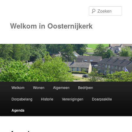
Zoek
Welkom in Oosternijkerk
00:00
01:00
02:00
Hoofdmenu
Welkom
Wonen
Algemeen
Bedrijven
Spring
03:00
Dorpsbelang
Historie
Verenigingen
Doarpsskille
naar
04:00
Agenda
de
05:00
primaire