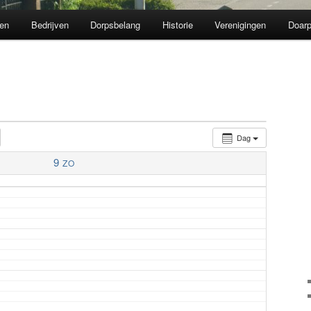
en
Bedrijven
Dorpsbelang
Historie
Verenigingen
Doarp
Dag
9
ZO