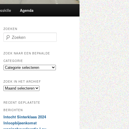
sskille
Agenda
ZOEKEN
Z
o
e
k
ZOEK NAAR EEN BEPAALDE
e
CATEGORIE
n
Z
o
e
ZOEK IN HET ARCHIEF
k
Z
n
o
a
e
a
RECENT GEPLAATSTE
k
r
i
BERICHTEN
e
n
Intocht Sinterklaas 2024
e
h
n
Inloopbijeenkomst
e
b
woningbouwlocatie Lou