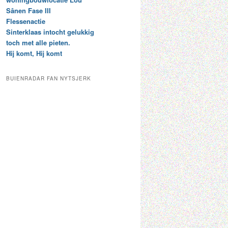
t
e
Sânen Fase III
a
p
Flessenactie
r
a
Sinterklaas intocht gelukkig
c
a
toch met alle pieten.
h
l
Hij komt, Hij komt
i
d
e
e
f
c
BUIENRADAR FAN NYTSJERK
a
t
e
g
o
r
i
e