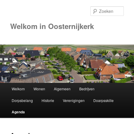
Zoek
Welkom in Oosternijkerk
00:00
01:00
02:00
Hoofdmenu
Welkom
Wonen
Algemeen
Bedrijven
Spring
03:00
Dorpsbelang
Historie
Verenigingen
Doarpsskille
naar
04:00
Agenda
de
05:00
primaire