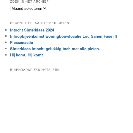
ZOEK IN HET ARCHIEF
k
Z
n
o
a
e
a
RECENT GEPLAATSTE BERICHTEN
k
r
Intocht Sinterklaas 2024
i
e
Inloopbijeenkomst woningbouwlocatie Lou Sânen Fase III
n
e
h
Flessenactie
n
e
Sinterklaas intocht gelukkig toch met alle pieten.
b
t
e
Hij komt, Hij komt
a
p
r
a
BUIENRADAR FAN NYTSJERK
c
a
h
l
i
d
e
e
f
c
a
t
e
g
o
r