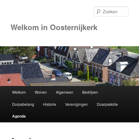
Zoek
Welkom in Oosternijkerk
00:00
01:00
02:00
Hoofdmenu
Welkom
Wonen
Algemeen
Bedrijven
Spring
03:00
Dorpsbelang
Historie
Verenigingen
Doarpsskille
naar
04:00
Agenda
de
05:00
primaire