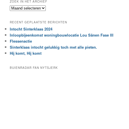
ZOEK IN HET ARCHIEF
k
Z
n
o
a
e
a
RECENT GEPLAATSTE BERICHTEN
k
r
Intocht Sinterklaas 2024
i
e
Inloopbijeenkomst woningbouwlocatie Lou Sânen Fase III
n
e
h
Flessenactie
n
e
Sinterklaas intocht gelukkig toch met alle pieten.
b
t
e
Hij komt, Hij komt
a
p
r
a
BUIENRADAR FAN NYTSJERK
c
a
h
l
i
d
e
e
f
c
a
t
e
g
o
r