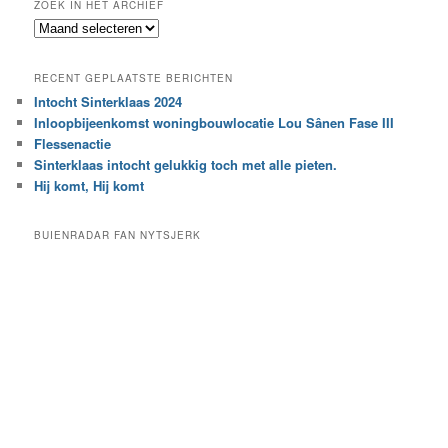
ZOEK IN HET ARCHIEF
k
Z
n
o
a
e
a
RECENT GEPLAATSTE BERICHTEN
k
r
Intocht Sinterklaas 2024
i
e
Inloopbijeenkomst woningbouwlocatie Lou Sânen Fase III
n
e
h
Flessenactie
n
e
Sinterklaas intocht gelukkig toch met alle pieten.
b
t
e
Hij komt, Hij komt
a
p
r
a
BUIENRADAR FAN NYTSJERK
c
a
h
l
i
d
e
e
f
c
a
t
e
g
o
r