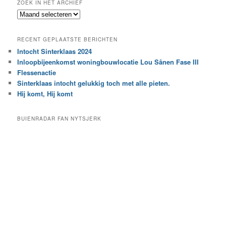
ZOEK IN HET ARCHIEF
k
Z
n
o
a
e
a
RECENT GEPLAATSTE BERICHTEN
k
r
Intocht Sinterklaas 2024
i
e
Inloopbijeenkomst woningbouwlocatie Lou Sânen Fase III
n
e
h
Flessenactie
n
e
Sinterklaas intocht gelukkig toch met alle pieten.
b
t
e
Hij komt, Hij komt
a
p
r
a
BUIENRADAR FAN NYTSJERK
c
a
h
l
i
d
e
e
f
c
a
t
e
g
o
r