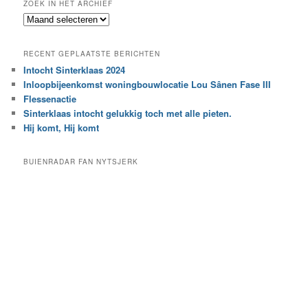
ZOEK IN HET ARCHIEF
k
Z
n
o
a
e
a
RECENT GEPLAATSTE BERICHTEN
k
r
Intocht Sinterklaas 2024
i
e
Inloopbijeenkomst woningbouwlocatie Lou Sânen Fase III
n
e
h
Flessenactie
n
e
Sinterklaas intocht gelukkig toch met alle pieten.
b
t
e
Hij komt, Hij komt
a
p
r
a
BUIENRADAR FAN NYTSJERK
c
a
h
l
i
d
e
e
f
c
a
t
e
g
o
r