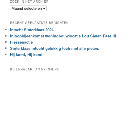
ZOEK IN HET ARCHIEF
k
Z
n
o
a
e
a
RECENT GEPLAATSTE BERICHTEN
k
r
Intocht Sinterklaas 2024
i
e
Inloopbijeenkomst woningbouwlocatie Lou Sânen Fase III
n
e
h
Flessenactie
n
e
Sinterklaas intocht gelukkig toch met alle pieten.
b
t
e
Hij komt, Hij komt
a
p
r
a
BUIENRADAR FAN NYTSJERK
c
a
h
l
i
d
e
e
f
c
a
t
e
g
o
r