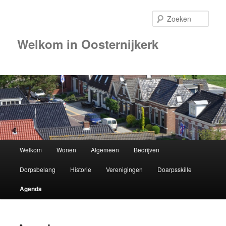
Zoek
Welkom in Oosternijkerk
00:00
01:00
02:00
Hoofdmenu
Welkom
Wonen
Algemeen
Bedrijven
Spring
03:00
Dorpsbelang
Historie
Verenigingen
Doarpsskille
naar
04:00
Agenda
de
05:00
primaire