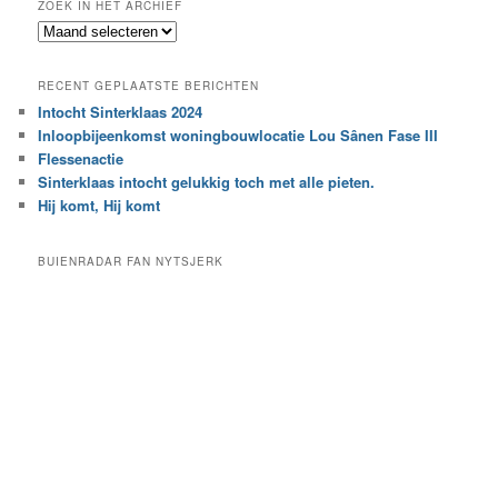
ZOEK IN HET ARCHIEF
k
Z
n
o
a
e
a
RECENT GEPLAATSTE BERICHTEN
k
r
Intocht Sinterklaas 2024
i
e
Inloopbijeenkomst woningbouwlocatie Lou Sânen Fase III
n
e
h
Flessenactie
n
e
Sinterklaas intocht gelukkig toch met alle pieten.
b
t
e
Hij komt, Hij komt
a
p
r
a
BUIENRADAR FAN NYTSJERK
c
a
h
l
i
d
e
e
f
c
a
t
e
g
o
r