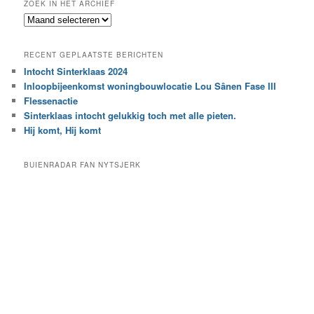
ZOEK IN HET ARCHIEF
k
Z
n
o
a
e
a
RECENT GEPLAATSTE BERICHTEN
k
r
Intocht Sinterklaas 2024
i
e
Inloopbijeenkomst woningbouwlocatie Lou Sânen Fase III
n
e
h
Flessenactie
n
e
Sinterklaas intocht gelukkig toch met alle pieten.
b
t
e
Hij komt, Hij komt
a
p
r
a
BUIENRADAR FAN NYTSJERK
c
a
h
l
i
d
e
e
f
c
a
t
e
g
o
r