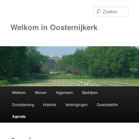
Zoek
Welkom in Oosternijkerk
00:00
01:00
02:00
Hoofdmenu
Welkom
Wonen
Algemeen
Bedrijven
Spring
03:00
Dorpsbelang
Historie
Verenigingen
Doarpsskille
naar
04:00
Agenda
de
05:00
primaire