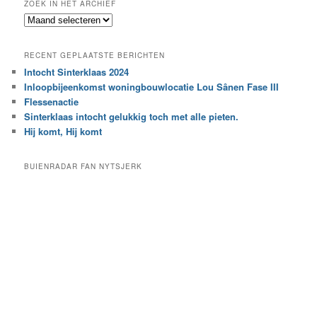
ZOEK IN HET ARCHIEF
k
Z
n
o
a
e
a
RECENT GEPLAATSTE BERICHTEN
k
r
Intocht Sinterklaas 2024
i
e
Inloopbijeenkomst woningbouwlocatie Lou Sânen Fase III
n
e
h
Flessenactie
n
e
Sinterklaas intocht gelukkig toch met alle pieten.
b
t
e
Hij komt, Hij komt
a
p
r
a
BUIENRADAR FAN NYTSJERK
c
a
h
l
i
d
e
e
f
c
a
t
e
g
o
r