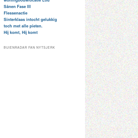
t
e
Sânen Fase III
a
p
Flessenactie
r
a
Sinterklaas intocht gelukkig
c
a
toch met alle pieten.
h
l
Hij komt, Hij komt
i
d
e
e
f
c
BUIENRADAR FAN NYTSJERK
a
t
e
g
o
r
i
e