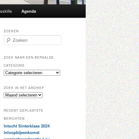
sskille
Agenda
ZOEKEN
Z
o
e
k
ZOEK NAAR EEN BEPAALDE
e
CATEGORIE
n
Z
o
e
ZOEK IN HET ARCHIEF
k
Z
n
o
a
e
a
RECENT GEPLAATSTE
k
r
i
BERICHTEN
e
n
Intocht Sinterklaas 2024
e
h
n
Inloopbijeenkomst
e
b
woningbouwlocatie Lou