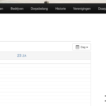
en
Bedrijven
Dorpsbelang
Historie
Verenigingen
Doarp
Dag
23
ZA