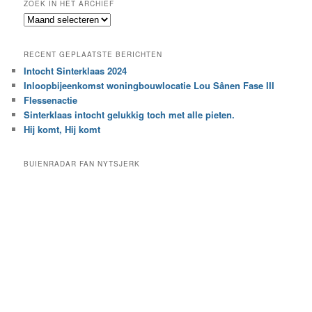
ZOEK IN HET ARCHIEF
k
Z
n
o
a
e
a
RECENT GEPLAATSTE BERICHTEN
k
r
Intocht Sinterklaas 2024
i
e
Inloopbijeenkomst woningbouwlocatie Lou Sânen Fase III
n
e
h
Flessenactie
n
e
Sinterklaas intocht gelukkig toch met alle pieten.
b
t
e
Hij komt, Hij komt
a
p
r
a
BUIENRADAR FAN NYTSJERK
c
a
h
l
i
d
e
e
f
c
a
t
e
g
o
r