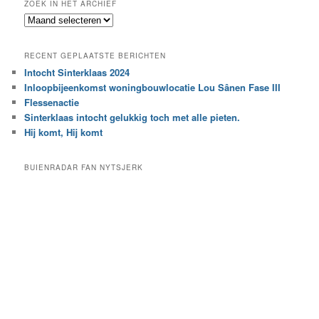
ZOEK IN HET ARCHIEF
k
Z
n
o
a
e
a
RECENT GEPLAATSTE BERICHTEN
k
r
Intocht Sinterklaas 2024
i
e
Inloopbijeenkomst woningbouwlocatie Lou Sânen Fase III
n
e
h
Flessenactie
n
e
Sinterklaas intocht gelukkig toch met alle pieten.
b
t
e
Hij komt, Hij komt
a
p
r
a
BUIENRADAR FAN NYTSJERK
c
a
h
l
i
d
e
e
f
c
a
t
e
g
o
r