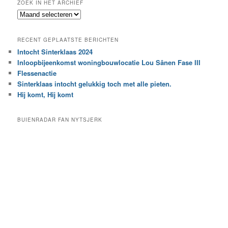
ZOEK IN HET ARCHIEF
k
Z
n
o
a
e
a
RECENT GEPLAATSTE BERICHTEN
k
r
Intocht Sinterklaas 2024
i
e
Inloopbijeenkomst woningbouwlocatie Lou Sânen Fase III
n
e
h
Flessenactie
n
e
Sinterklaas intocht gelukkig toch met alle pieten.
b
t
e
Hij komt, Hij komt
a
p
r
a
BUIENRADAR FAN NYTSJERK
c
a
h
l
i
d
e
e
f
c
a
t
e
g
o
r