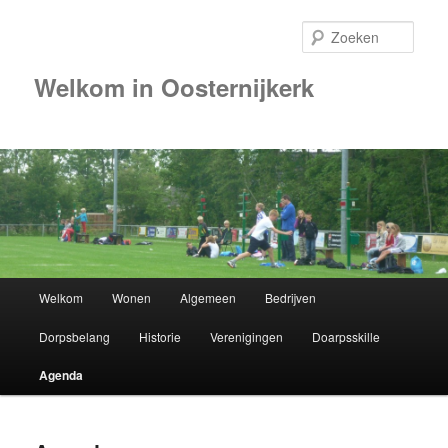
Zoek
Welkom in Oosternijkerk
00:00
01:00
02:00
Hoofdmenu
Welkom
Wonen
Algemeen
Bedrijven
Spring
03:00
Dorpsbelang
Historie
Verenigingen
Doarpsskille
naar
04:00
Agenda
de
05:00
primaire