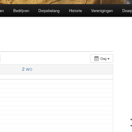
en
Bedrijven
Dorpsbelang
Historie
Verenigingen
Doarp
Dag
2
WO