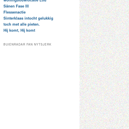
t
e
Sânen Fase III
a
p
Flessenactie
r
a
Sinterklaas intocht gelukkig
c
a
toch met alle pieten.
h
l
Hij komt, Hij komt
i
d
e
e
f
c
BUIENRADAR FAN NYTSJERK
a
t
e
g
o
r
i
e