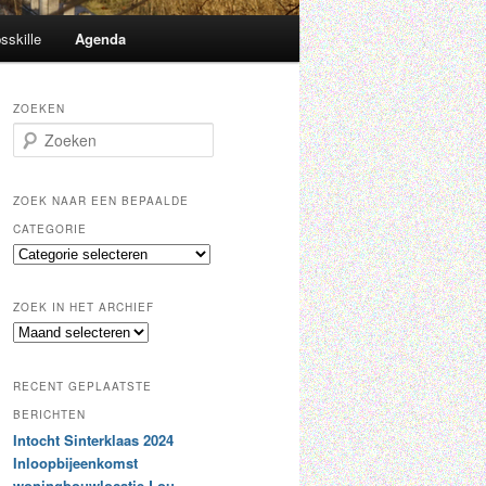
sskille
Agenda
ZOEKEN
Z
o
e
k
ZOEK NAAR EEN BEPAALDE
e
CATEGORIE
n
Z
o
e
ZOEK IN HET ARCHIEF
k
Z
n
o
a
e
a
RECENT GEPLAATSTE
k
r
i
BERICHTEN
e
n
Intocht Sinterklaas 2024
e
h
n
Inloopbijeenkomst
e
b
woningbouwlocatie Lou