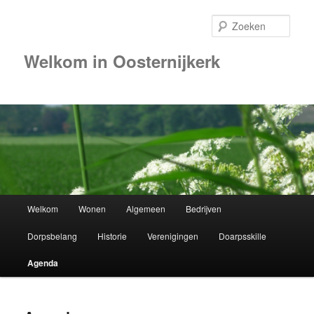
Zoek
Welkom in Oosternijkerk
00:00
01:00
02:00
Hoofdmenu
Welkom
Wonen
Algemeen
Bedrijven
Spring
03:00
Dorpsbelang
Historie
Verenigingen
Doarpsskille
naar
04:00
Agenda
de
05:00
primaire