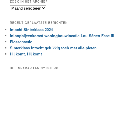
ZOEK IN HET ARCHIEF
k
Z
n
o
a
e
a
RECENT GEPLAATSTE BERICHTEN
k
r
Intocht Sinterklaas 2024
i
e
Inloopbijeenkomst woningbouwlocatie Lou Sânen Fase III
n
e
h
Flessenactie
n
e
Sinterklaas intocht gelukkig toch met alle pieten.
b
t
e
Hij komt, Hij komt
a
p
r
a
BUIENRADAR FAN NYTSJERK
c
a
h
l
i
d
e
e
f
c
a
t
e
g
o
r