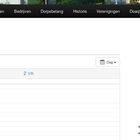
en
Bedrijven
Dorpsbelang
Historie
Verenigingen
Doarp
Dag
2
VR