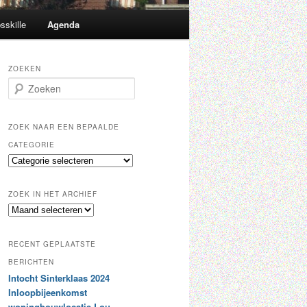
sskille
Agenda
ZOEKEN
Z
o
e
k
ZOEK NAAR EEN BEPAALDE
e
CATEGORIE
n
Z
o
e
ZOEK IN HET ARCHIEF
k
Z
n
o
a
e
a
RECENT GEPLAATSTE
k
r
i
BERICHTEN
e
n
Intocht Sinterklaas 2024
e
h
n
Inloopbijeenkomst
e
b
woningbouwlocatie Lou