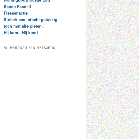
t
e
Sânen Fase III
a
p
Flessenactie
r
a
Sinterklaas intocht gelukkig
c
a
toch met alle pieten.
h
l
Hij komt, Hij komt
i
d
e
e
f
c
BUIENRADAR FAN NYTSJERK
a
t
e
g
o
r
i
e