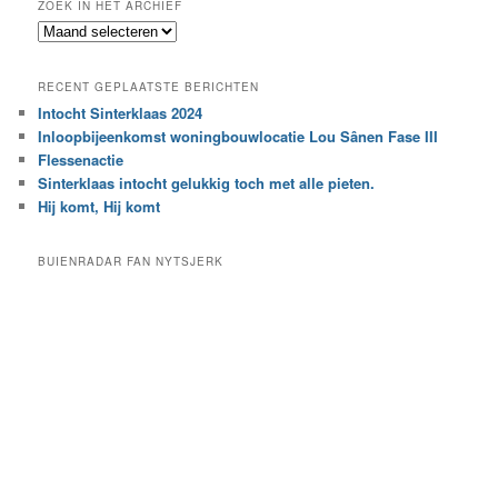
ZOEK IN HET ARCHIEF
k
Z
n
o
a
e
a
RECENT GEPLAATSTE BERICHTEN
k
r
Intocht Sinterklaas 2024
i
e
Inloopbijeenkomst woningbouwlocatie Lou Sânen Fase III
n
e
h
Flessenactie
n
e
Sinterklaas intocht gelukkig toch met alle pieten.
b
t
e
Hij komt, Hij komt
a
p
r
a
BUIENRADAR FAN NYTSJERK
c
a
h
l
i
d
e
e
f
c
a
t
e
g
o
r