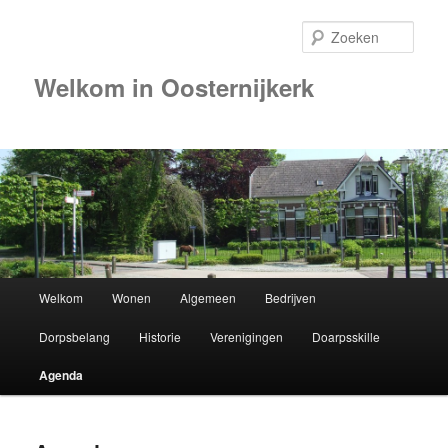
Zoek
Welkom in Oosternijkerk
00:00
01:00
02:00
Hoofdmenu
Welkom
Wonen
Algemeen
Bedrijven
Spring
03:00
Dorpsbelang
Historie
Verenigingen
Doarpsskille
naar
04:00
Agenda
de
05:00
primaire