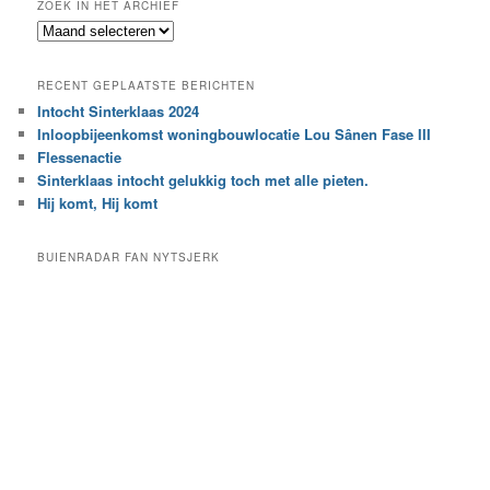
ZOEK IN HET ARCHIEF
k
Z
n
o
a
e
a
RECENT GEPLAATSTE BERICHTEN
k
r
Intocht Sinterklaas 2024
i
e
Inloopbijeenkomst woningbouwlocatie Lou Sânen Fase III
n
e
h
Flessenactie
n
e
Sinterklaas intocht gelukkig toch met alle pieten.
b
t
e
Hij komt, Hij komt
a
p
r
a
BUIENRADAR FAN NYTSJERK
c
a
h
l
i
d
e
e
f
c
a
t
e
g
o
r