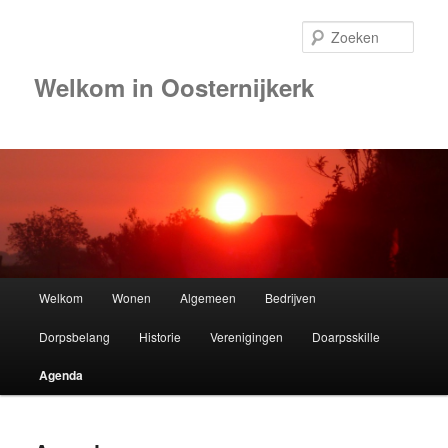
Zoek
Welkom in Oosternijkerk
00:00
01:00
02:00
Hoofdmenu
Welkom
Wonen
Algemeen
Bedrijven
Spring
03:00
Dorpsbelang
Historie
Verenigingen
Doarpsskille
naar
04:00
Agenda
de
05:00
primaire