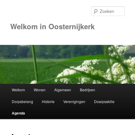
Zoek
Welkom in Oosternijkerk
00:00
01:00
02:00
Hoofdmenu
Welkom
Wonen
Algemeen
Bedrijven
Spring
03:00
Dorpsbelang
Historie
Verenigingen
Doarpsskille
naar
04:00
Agenda
de
05:00
primaire