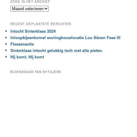
ZOEK IN HET ARCHIEF
k
Z
n
o
a
e
a
RECENT GEPLAATSTE BERICHTEN
k
r
Intocht Sinterklaas 2024
i
e
Inloopbijeenkomst woningbouwlocatie Lou Sânen Fase III
n
e
h
Flessenactie
n
e
Sinterklaas intocht gelukkig toch met alle pieten.
b
t
e
Hij komt, Hij komt
a
p
r
a
BUIENRADAR FAN NYTSJERK
c
a
h
l
i
d
e
e
f
c
a
t
e
g
o
r